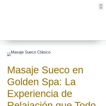
Bea
About O
Masaje Sueco en
Golden Spa: La
Experiencia de
Relajación que Todo